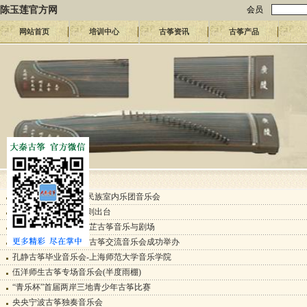
陈玉莲官方网
会员
网站首页
培训中心
古筝资讯
古筝产品
古筝资讯
敦煌国乐—上海馨忆民族室内乐团音乐会
艺术特长生新规及细则出台
海上雅乐•话本—李林芷古筝音乐与剧场
刘题远、葛宁宁-中马古筝交流音乐会成功举办
孔静古筝毕业音乐会-上海师范大学音乐学院
伍洋师生古筝专场音乐会(半度雨棚)
“青乐杯”首届两岸三地青少年古筝比赛
央央宁波古筝独奏音乐会