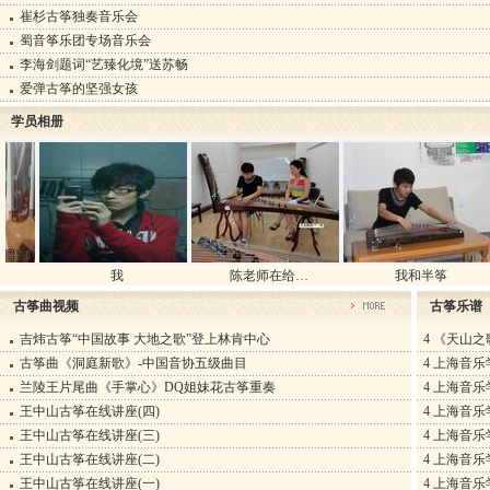
崔杉古筝独奏音乐会
蜀音筝乐团专场音乐会
李海剑题词“艺臻化境”送苏畅
爱弹古筝的坚强女孩
学员相册
我
陈老师在给…
我和半筝
古筝曲视频
古筝乐谱
吉炜古筝“中国故事 大地之歌”登上林肯中心
4
《天山之
古筝曲《洞庭新歌》-中国音协五级曲目
4
上海音乐
兰陵王片尾曲《手掌心》DQ姐妹花古筝重奏
4
上海音乐
王中山古筝在线讲座(四)
4
上海音乐
王中山古筝在线讲座(三)
4
上海音乐
王中山古筝在线讲座(二)
4
上海音乐
王中山古筝在线讲座(一)
4
上海音乐