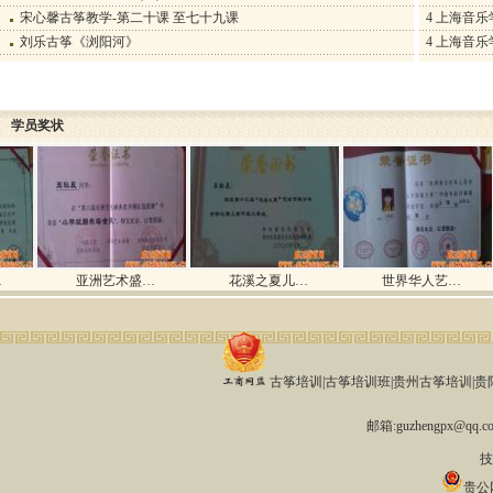
宋心馨古筝教学-第二十课 至七十九课
4
上海音乐
刘乐古筝《浏阳河》
4
上海音乐
学员奖状
亚洲艺术盛…
花溪之夏儿…
世界华人艺…
古筝培训|古筝培训班|贵州古筝培训|贵阳古
邮箱:guzhengpx@qq
技
贵公网