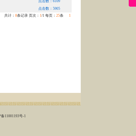
点击数：6109
点击数：5905
共计：
8
条记录 页次：
1
/1 每页：
25
条
1
备11001193号-1