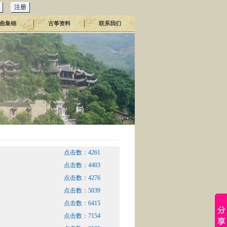
曲集锦
古筝资料
联系我们
点击数：4261
点击数：4403
点击数：4276
点击数：5039
点击数：6415
点击数：7154