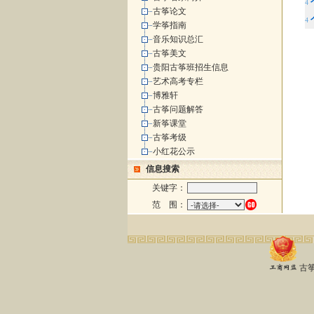
4
古筝论文
4
学筝指南
音乐知识总汇
古筝美文
贵阳古筝班招生信息
艺术高考专栏
博雅轩
古筝问题解答
新筝课堂
古筝考级
小红花公示
信息搜索
关键字：
范 围：
古筝