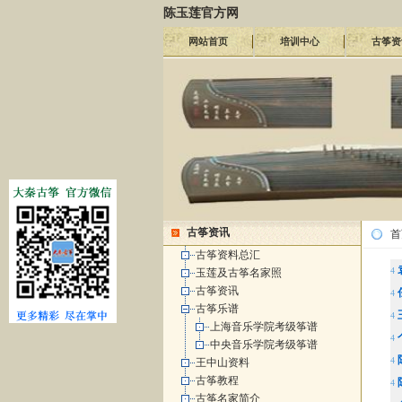
陈玉莲官方网
网站首页
培训中心
古筝资
古筝资讯
首
古筝资料总汇
4
玉莲及古筝名家照
古筝资讯
4
古筝乐谱
4
上海音乐学院考级筝谱
4
中央音乐学院考级筝谱
4
王中山资料
古筝教程
4
古筝名家简介