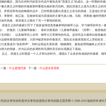
模糊的概念，因为任何时代的音乐作品中都包含有“浪漫主义”的成分。这一时期的作
不像古典主义时期的作曲家那样重视乐曲的形式结构。因此浪漫主义成为古典主义的
芬、罗西尼和韦伯的晚期作品中，已经明显流露出浪漫主义音乐的风格，正是他们开
邦、李斯特、柏辽兹、瓦格纳等成为浪漫派的主要代表人物。马勒、理查德·施特劳斯
的创作风格，将浪漫主义推向了另一个辉煌的阶段。
浪漫主义的作曲家们写下了很多旋律优美形象鲜明的钢琴小品，学习钢琴的学生一般
曲》、舒曼的《儿童钢琴曲集》、柴科夫斯基的《儿童钢琴曲集》《四季》、格里格的
《无词歌》、以及钢琴诗人肖邦、钢琴大王李斯特的作品。这些作品大都有比较形象
作品都有着强烈的感情，大胆冲破原有的作曲形式，因此在乐曲表现形式上异彩纷呈
它们发展成为“色彩和声”，同时运用远关系转调、模糊调性、避免使用明确终止式等
有很大的突破，并为以后的多调性和无调性音乐的出现奠定了基础。
总之，浪漫主义时期是一个人才辈出的时代，涌现出了众多的有成就的作曲家、钢琴
上一篇：
什么是现代派
下一篇：
什么是全音音阶
培训|古筝培训班|贵州古筝培训|贵阳古筝培训|陈玉莲官网 © 2008-2010 版权所有
黔ICP