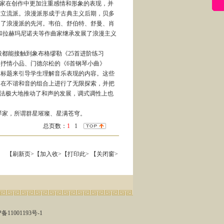
曲家在创作中更加注重感情和形象的表现，并
对立流派。浪漫派形成于古典主义后期，贝多
创了浪漫派的先河。韦伯、舒伯特、舒曼、肖
和拉赫玛尼诺夫等作曲家继承发展了浪漫主义
都能接触到象布格缪勒《25首进阶练习
抒情小品、门德尔松的《6首钢琴小曲》
的标题来引导学生理解音乐表现的内容。这些
，在不谐和音的组合上进行了无限探索，并把
方法极大地推动了和声的发展，调式调性上也
家，所谓群星璀璨、星满苍穹。
总页数：
1
1
【刷新页>
【加入收>
【打印此>
【关闭窗>
备11001193号-1