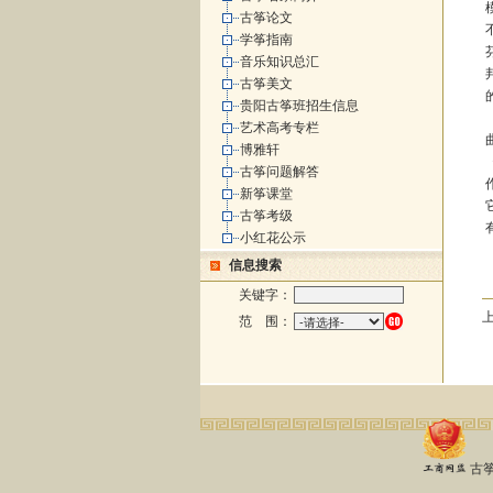
古筝论文
学筝指南
音乐知识总汇
古筝美文
贵阳古筝班招生信息
艺术高考专栏
博雅轩
古筝问题解答
新筝课堂
古筝考级
小红花公示
信息搜索
关键字：
范 围：
古筝