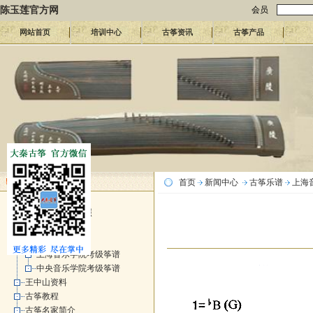
陈玉莲官方网
会员
网站首页
培训中心
古筝资讯
古筝产品
古筝资讯
首页
新闻中心
古筝乐谱
上海
古筝资料总汇
玉莲及古筝名家照
古筝资讯
古筝乐谱
上海音乐学院考级筝谱
中央音乐学院考级筝谱
王中山资料
古筝教程
古筝名家简介