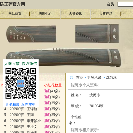
陈玉莲官方网
会员
网站首页
培训中心
古筝资讯
古筝产品
小红花排行榜
首页
学员风采
沈芮冰
沈芮冰个人资料:
排名
班级
姓名
小红花数量
1
200604班
王祉辰
(43朵)
姓 名：
沈芮冰
2
201107班
游佳
(36朵)
3
201107班
陈美霖
(35朵)
班 级：
201004班
4
200909班
王译旋
(35朵)
5
200909班
王雨
(35朵)
个性签
6
200909班
李开祯祉
(33朵)
名：
7
201008班
王祉文
(33朵)
沈芮冰相片展示:
8
200604班
马泽天
(31朵)