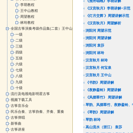
《渔舟唱晚》李萌讲解
4
李萌教程
《汉宫秋月》李萌讲解+示范
4
王中山教程
《灯月交辉 》周望讲解示范
4
周望教程
林玲教程
《汉宫秋月》周望解析
4
全国古筝演奏考级作品集(二套）王中山
浏阳河 周望示范
4
一级
浏阳河 周望讲解
4
二级
浏阳河 袁莎
4
三级
四级
浏阳河 林玲
4
五级
汉宫秋月 林玲
4
六级
汉宫秋月 何宝泉
4
七级
汉宫秋月 王中山
4
八级
九级
《书韵》周望讲解
4
十级
《夜静銮铃》周望讲解
4
流行及电视电影明星古筝
《风摆翠竹》 周望讲解
4
视频下载工具
琴韵、风摆翠竹、夜静銮铃、
4
古筝音乐会
民乐合奏、古筝协奏、齐奏、重奏
《琴韵》周望讲解
4
古筝弹唱
琴韵 林玲
4
新筝曲
高山流水（浙江） 袁莎
4
古筝讲座