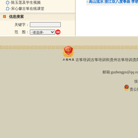
高山流水 浙江双八度筝曲 李
4
陈玉莲及学生视频
宋心馨古筝在线课堂
信息搜索
关键字：
范 围：
古筝培训|古筝培训班|贵州古筝培训|贵阳古
邮箱:guzhengpx@qq
技
贵公网