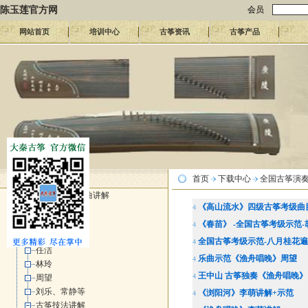
陈玉莲官方网
会员
网站首页
培训中心
古筝资讯
古筝产品
古筝曲下
首页
下载中心
全国古筝演奏
名师名曲欣赏 名曲讲解
《高山流水》四级古筝考级曲
4
王中山
袁莎
《春苗》 -全国古筝考级示范-
4
李萌
全国古筝考级示范-八月桂花遍地
4
任洁
乐曲示范《渔舟唱晚》周望
4
林玲
王中山 古筝独奏《渔舟唱晚》
4
周望
刘乐、常静等
《浏阳河》李萌讲解+示范
4
古筝技法讲解