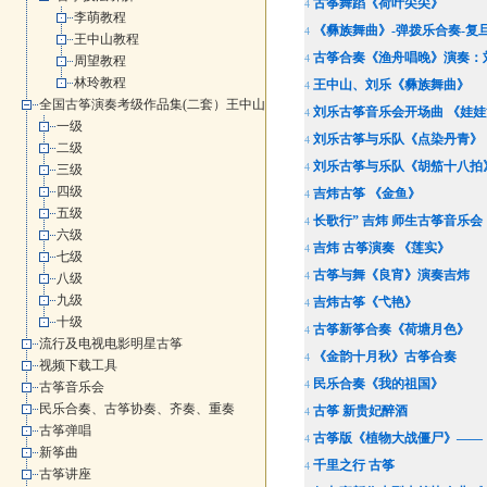
古筝舞蹈《荷叶尖尖》
4
李萌教程
《彝族舞曲》-弹拨乐合奏-复
4
王中山教程
古筝合奏《渔舟唱晚》演奏：
4
周望教程
林玲教程
王中山、刘乐《彝族舞曲》
4
全国古筝演奏考级作品集(二套）王中山
刘乐古筝音乐会开场曲 《娃
4
一级
刘乐古筝与乐队《点染丹青》
4
二级
刘乐古筝与乐队《胡笳十八拍
4
三级
四级
吉炜古筝 《金鱼》
4
五级
长歌行” 吉炜 师生古筝音乐
4
六级
吉炜 古筝演奏 《莲实》
4
七级
古筝与舞《良宵》演奏吉炜
4
八级
九级
吉炜古筝《弋艳》
4
十级
古筝新筝合奏《荷塘月色》
4
流行及电视电影明星古筝
《金韵十月秋》古筝合奏
4
视频下载工具
民乐合奏《我的祖国》
4
古筝音乐会
民乐合奏、古筝协奏、齐奏、重奏
古筝 新贵妃醉酒
4
古筝弹唱
古筝版《植物大战僵尸》——
4
新筝曲
千里之行 古筝
4
古筝讲座