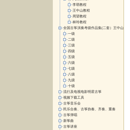
李萌教程
王中山教程
周望教程
林玲教程
全国古筝演奏考级作品集(二套）王中山
一级
二级
三级
四级
五级
六级
七级
八级
九级
十级
流行及电视电影明星古筝
视频下载工具
古筝音乐会
民乐合奏、古筝协奏、齐奏、重奏
古筝弹唱
新筝曲
古筝讲座