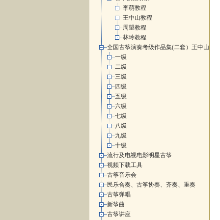
李萌教程
王中山教程
周望教程
林玲教程
全国古筝演奏考级作品集(二套）王中山
一级
二级
三级
四级
五级
六级
七级
八级
九级
十级
流行及电视电影明星古筝
视频下载工具
古筝音乐会
民乐合奏、古筝协奏、齐奏、重奏
古筝弹唱
新筝曲
古筝讲座