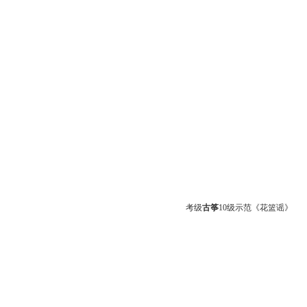
考级
古筝
10级示范《花篮谣》