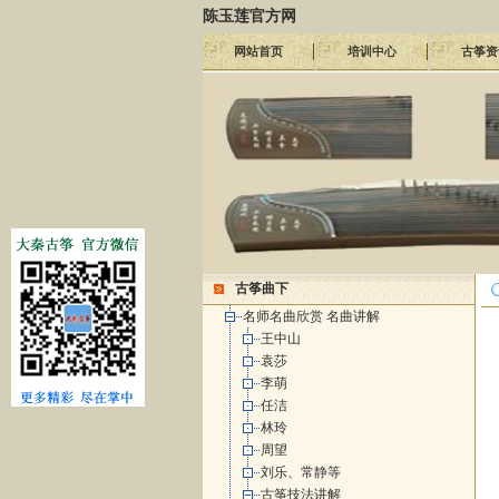
陈玉莲官方网
网站首页
培训中心
古筝资
古筝曲下
名师名曲欣赏 名曲讲解
王中山
袁莎
李萌
任洁
林玲
周望
刘乐、常静等
古筝技法讲解