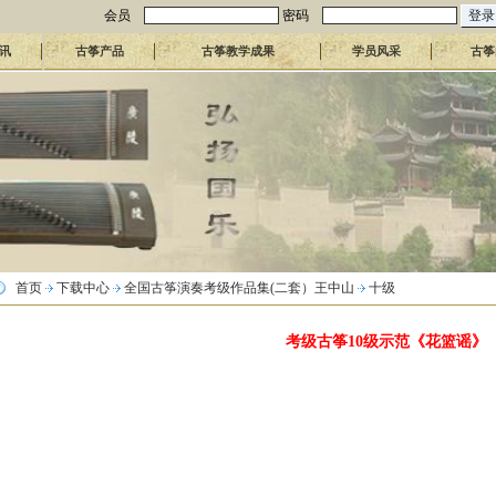
会员
密码
讯
古筝产品
古筝教学成果
学员风采
古筝
首页
下载中心
全国古筝演奏考级作品集(二套）王中山
十级
考级古筝10级示范《花篮谣》