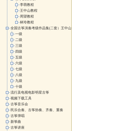
李萌教程
王中山教程
周望教程
林玲教程
全国古筝演奏考级作品集(二套）王中山
一级
二级
三级
四级
五级
六级
七级
八级
九级
十级
流行及电视电影明星古筝
视频下载工具
古筝音乐会
民乐合奏、古筝协奏、齐奏、重奏
古筝弹唱
新筝曲
古筝讲座