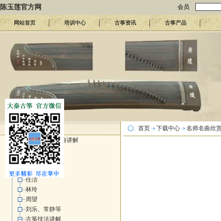
陈玉莲官方网
会员
网站首页
培训中心
古筝资讯
古筝产品
古筝曲下
首页
下载中心
名师名曲欣赏
名师名曲欣赏 名曲讲解
王中山
袁莎
李萌
任洁
林玲
周望
刘乐、常静等
古筝技法讲解