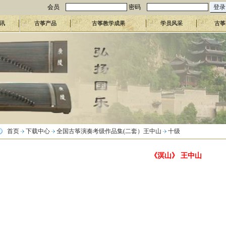
会员
密码
讯
古筝产品
古筝教学成果
学员风采
古筝
首页
下载中心
全国古筝演奏考级作品集(二套）王中山
十级
《溟山》 王中山