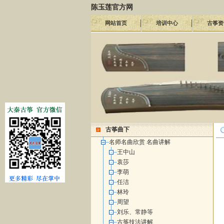
陈玉莲官方网
网站首页
培训中心
古筝资
古筝曲下
名师名曲欣赏 名曲讲解
王中山
袁莎
李萌
任洁
林玲
周望
刘乐、常静等
古筝技法讲解