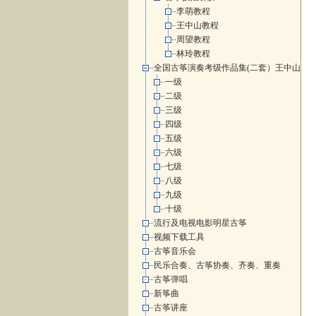
李萌教程
王中山教程
周望教程
林玲教程
全国古筝演奏考级作品集(二套）王中山
一级
二级
三级
四级
五级
六级
七级
八级
九级
十级
流行及电视电影明星古筝
视频下载工具
古筝音乐会
民乐合奏、古筝协奏、齐奏、重奏
古筝弹唱
新筝曲
古筝讲座