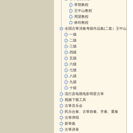
李萌教程
王中山教程
周望教程
林玲教程
全国古筝演奏考级作品集(二套）王中山
一级
二级
三级
四级
五级
六级
七级
八级
九级
十级
流行及电视电影明星古筝
视频下载工具
古筝音乐会
民乐合奏、古筝协奏、齐奏、重奏
古筝弹唱
新筝曲
古筝讲座