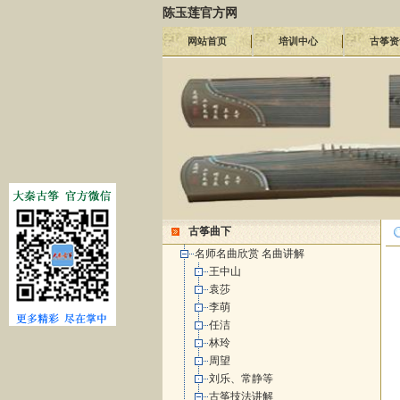
陈玉莲官方网
网站首页
培训中心
古筝资
古筝曲下
名师名曲欣赏 名曲讲解
王中山
袁莎
李萌
任洁
林玲
周望
刘乐、常静等
古筝技法讲解