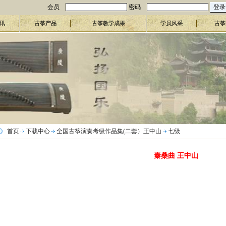
会员
密码
讯
古筝产品
古筝教学成果
学员风采
古筝
首页
下载中心
全国古筝演奏考级作品集(二套）王中山
七级
秦桑曲 王中山