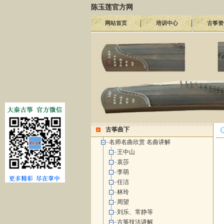
陈玉莲官方网
网站首页
培训中心
古筝资
古筝曲下
名师名曲欣赏 名曲讲解
王中山
袁莎
李萌
任洁
林玲
周望
刘乐、常静等
古筝技法讲解