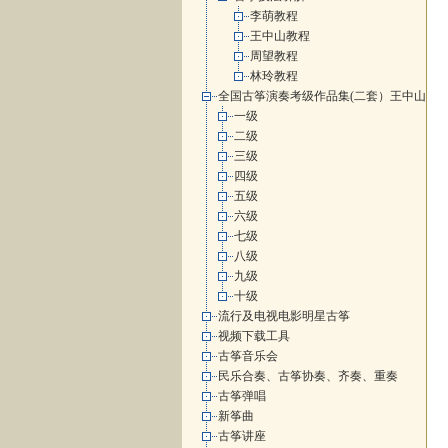
李萌教程
王中山教程
周望教程
林玲教程
全国古筝演奏考级作品集(二套）王中山
一级
二级
三级
四级
五级
六级
七级
八级
九级
十级
流行及电视电影明星古筝
视频下载工具
古筝音乐会
民乐合奏、古筝协奏、齐奏、重奏
古筝弹唱
新筝曲
古筝讲座