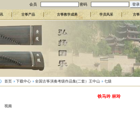
会员
密码
讯
古筝产品
古筝教学成果
学员风采
古筝
首页
下载中心
全国古筝演奏考级作品集(二套）王中山
七级
铁马吟 林玲
视频